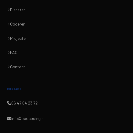
Diensten
Coderen
Projecten
FAQ
Contact
CONTACT
06 47 04 23 72
info@obdcoding.nl