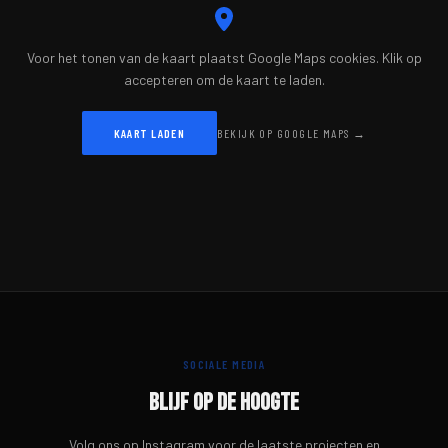
Voor het tonen van de kaart plaatst Google Maps cookies. Klik op
accepteren om de kaart te laden.
KAART LADEN
BEKIJK OP GOOGLE MAPS →
SOCIALE MEDIA
Blijf op de hoogte
Volg ons op Instagram voor de laatste projecten en